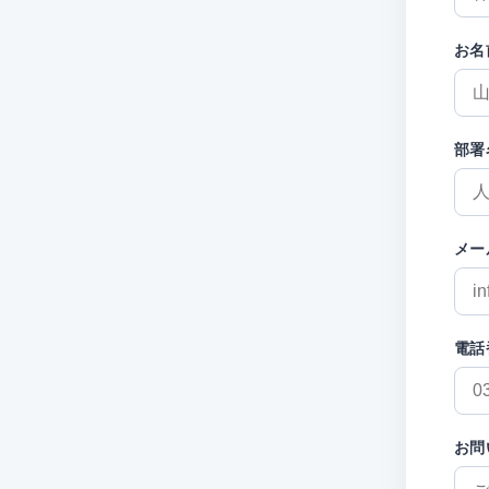
お名
部署
メー
電話
お問