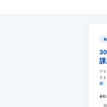
3
課
デモ
きま
せ
会社