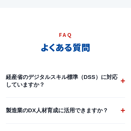
FAQ
よくある質問
経産省のデジタルスキル標準（DSS）に対応
していますか？
はい。DSS完全準拠のテンプレートを標準搭載していま
す。DXリテラシーレベルからDX推進人材の6タイプま
製造業のDX人材育成に活用できますか？
で、そのまま使えるスキル定義を提供します。
はい。製造業のDX推進・技術部門向けのテンプレート