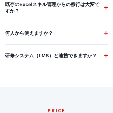
を多数用意しています。生産現場のデジタル化からIT
既存のExcelスキル管理からの移行は大変で
すか？
人材育成まで、幅広いDX人材像の定義に対応します。
CSVインポートで既存データをそのまま移行できます。
初期設定から運用定着まで専任CSがサポートし、多く
何人から使えますか？
のお客様が2〜3ヶ月以内に移行を完了しています。
数十名の部門単位から全社数千名まで対応していま
す。まずは無料デモにてご要件をお聞かせください。規
研修システム（LMS）と連携できますか？
模に合わせた最適なプランをご提案します。
はい。CSV連携・API連携の両方に対応しています。
Udemy Business、Schoo等の主要eラーニングとの
連携実績があります。
PRICE