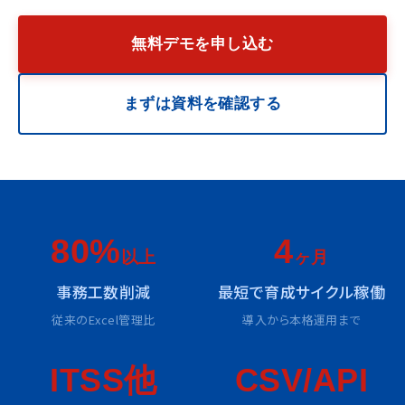
無料デモを申し込む
まずは資料を確認する
80%
4
以上
ヶ月
事務工数削減
最短で育成サイクル稼働
従来のExcel管理比
導入から本格運用まで
ITSS他
CSV/API