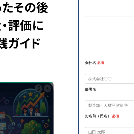
その後――
・評価に
践ガイド
会社名
必須
部署名
お名前（氏名）
必須