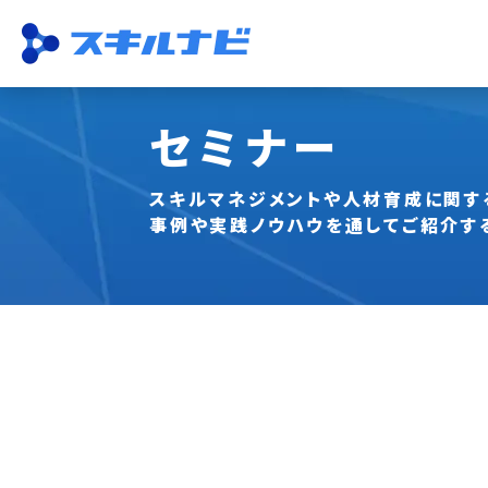
セミナー
機能一覧
ISO運用
収集・一元管理
スキル管理
資格管理
従業員活用
研修・試験
分析
スキルマネジメントや人材育成に関す
事例や実践ノウハウを通して
ご紹介す