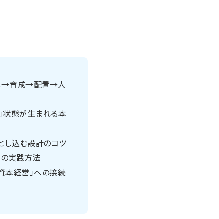
化→育成→配置→人
」状態が生まれる本
とし込む設計のコツ
断の実践方法
資本経営」への接続