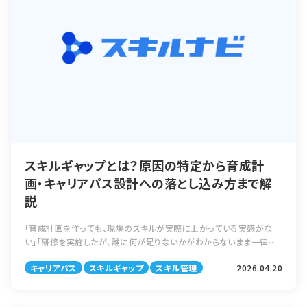
スキルギャップとは？原因の特定から育成計
画・キャリアパス設計への落とし込み方まで解
説
「育成計画を作っても、現場のスキルが実際に上がっている実感がな
い」「研修を実施したが、誰に何が足りないかがわからないまま一律で
受けさせてしまった」——こうした育成の非効率の多くは、スキルギャッ
キャリアパス
スキルギャップ
スキル管理
2026.04.20
プを正確に把握しないまま施策 […]