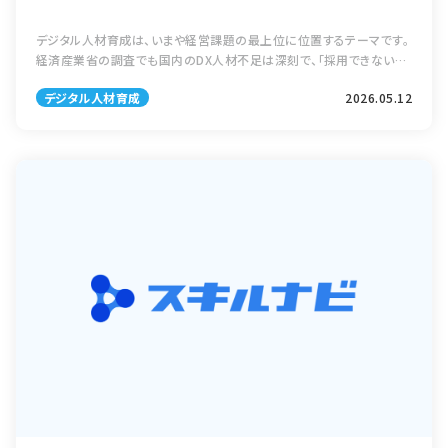
デジタル人材育成は、いまや経営課題の最上位に位置するテーマです。
経済産業省の調査でも国内のDX人材不足は深刻で、「採用できない、
育てられない、定着しない」という三重苦に直面している企業は少なく
デジタル人材育成
2026.05.12
ありません。外部採用だけでは […]