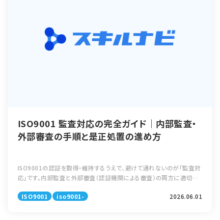
ISO9001 監査対応の完全ガイド｜内部監査・
外部審査の手順と是正処置の進め方
ISO9001の認証を取得・維持するうえで、避けて通れないのが「監査対
応」です。内部監査と外部審査（認証機関による審査）の両方に適切に
備えることで、不適合指摘のリスクを下げ、認証維持を確実なものにで
ISO9001
iso9001-
2026.06.01
きます。しかし実際には […]