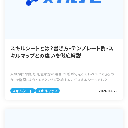
スキルシートとは？書き方・テンプレート例・ス
キルマップとの違いを徹底解説
人事評価や育成、配置検討の場面で「誰が何をどのレベルでできるの
か」を整理しようとすると、必ず登場するのがスキルシートです。ところ
が社内で「スキルシート」と呼ぶものとスキルマップ・スキルマトリクスが
スキルシート
スキルマップ
2026.04.27
混同されたまま運用が始ま […]