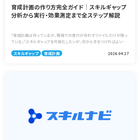
育成計画の作り方完全ガイド｜スキルギャップ
分析から実行・効果測定まで全ステップ解説
「育成計画は作っているが、現場での実行が伴わずファイルだけが残っ
ている」「スキルギャップを可視化したいが、何から手をつければよいか
分からない」という相談は、人事・人材育成担当の方からよく寄せられま
スキルギャップ
育成計画
2026.04.27
す。育成計画は、対象者の […]