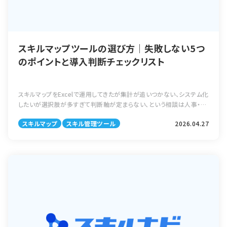
スキルマップツールの選び方｜失敗しない5つ
のポイントと導入判断チェックリスト
スキルマップをExcelで運用してきたが集計が追いつかない、システム化
したいが選択肢が多すぎて判断軸が定まらない、という相談は人事・人
材育成の現場で年々増えています。スキル管理に特化したツール、タレ
スキルマップ
スキル管理ツール
2026.04.27
ントマネジメントの一機 […]