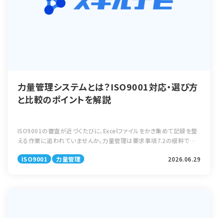
力量管理システムとは？ISO9001対応・選び方
と比較のポイントを解説
ISO9001の審査が近づくたびに、Excelファイルをかき集めて記録を整
える作業に追われていませんか。力量管理は要求事項7.2の根幹です
が、「やるべきことは分かっているのに、日常的に回し続けられない」と
ISO9001
力量管理
2026.06.29
いう悩みを持つQ […]