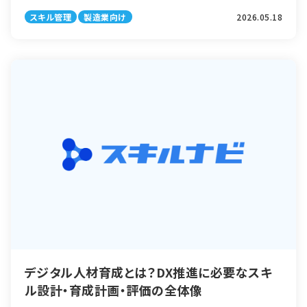
くありません。スキル管理は単なる人事の仕組みではなく、生産ライン
スキル管理
製造業向け
2026.05.18
の安定稼働や品質維持、ISO […]
デジタル人材育成とは？DX推進に必要なスキ
ル設計・育成計画・評価の全体像