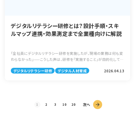
デジタルリテラシー研修とは？設計手順・スキ
ルマップ連携・効果測定まで全業種向けに解説
「全社員にデジタルリテラシー研修を実施したが、現場の業務は何も変
わらなかった」——こうした声は、研修を「実施すること」が目的化してし
まった組織に共通して聞かれます。デジタルリテラシー研修が効果を発
デジタルリテラシー研修
デジタル人材育成
2026.04.13
揮するかどうかは、研修の […]
次へ
1
2
3
10
20