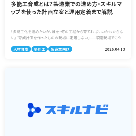
多能工育成とは？製造業での進め方・スキルマ
ップを使った計画立案と運用定着まで解説
「多能工化を進めたいが、誰を・何の工程から育てればいいかわからな
い」「育成計画を作ったものの現場に定着しない」——製造現場でこうし
た声が繰り返される原因は、多能工育成が「感覚と経験」に頼って進め
人材育成
多能工
製造業向け
2026.04.13
られていることにあります。 […]