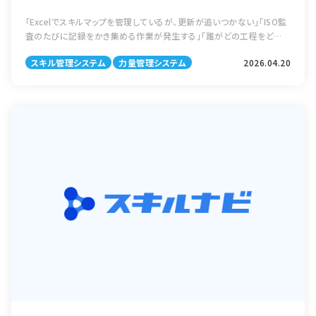
「Excelでスキルマップを管理しているが、更新が追いつかない」「ISO監
査のたびに記録をかき集める作業が発生する」「誰がどの工程をどの
レベルで担当できるか、すぐに答えられない」——こうした状況は、スキル
スキル管理システム
力量管理システム
2026.04.20
管理をExcel […]