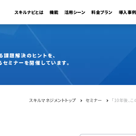
スキルナビとは
機能
活用シーン
料金プラン
導入事
管理機能
・活用
キャリアモデル
組織の可視化
異動シミュレーション
従業員検索
る
課題解決のヒントを、
るセミナーを開催しています。
スキルマネジメントトップ
セミナー
「10年後、