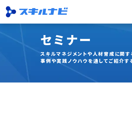
セミナー
機能一覧
ISO運用
収集・一元管理
スキル管理
資格管理
従業員活用
研修・試験
分析
スキルマネジメントや人材育成に関す
事例や実践ノウハウを通して
ご紹介す