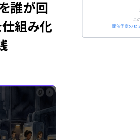
場を誰が回
承を仕組み化
こ
開催予定のセ
践