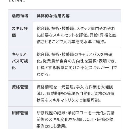
ています。
活用領域
具体的な活用内容
スキル評
総合職、技術・技能職、スタッフ部門それぞれ
価
に必要なスキルセットを評価。昇給・昇格と直
結させることで入力率を高水準に維持。
キャリア
総合職、技術・技能職のキャリアパスを明確
パス可視
化。従業員が自身の方向性を選択・表明でき、
化
目標とする職掌に向けた不足スキルが一目で
わかる。
資格管理
資格情報を一元管理。手入力作業を大幅削
減し、有効期限の管理も自動化。資格の取得
状況をスキルマトリクスで俯瞰可能。
研修管理
研修履歴の記録・承認フローを一元化。受講
前後のスキル変化を記録し、OJT・研修の効
果測定にも活用。