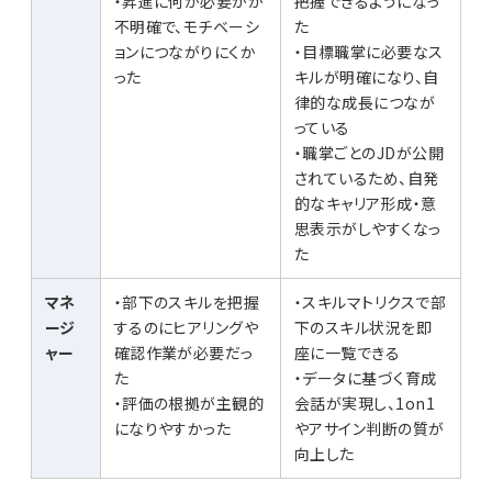
・昇進に何が必要かが
把握できるようになっ
不明確で、モチベーシ
た
ョンにつながりにくか
・目標職掌に必要なス
った
キルが明確になり、自
律的な成長につなが
っている
・職掌ごとのJDが公開
されているため、自発
的なキャリア形成・意
思表示がしやすくなっ
た
マネ
・部下のスキルを把握
・スキルマトリクスで部
ージ
するのにヒアリングや
下のスキル状況を即
ャー
確認作業が必要だっ
座に一覧できる
た
・データに基づく育成
・評価の根拠が主観的
会話が実現し、1on1
になりやすかった
やアサイン判断の質が
向上した