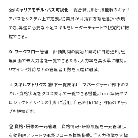
🗺️
キャリアモデル・パス可視化
総合職、技術・技能職のキャリ
アパスをシステム上で定義。従業員が目指す方向を選択・表明
でき、昇進に必要な不足スキルをレーダーチャートで視覚的に把
握できる。
🔄
ワークフロー管理
評価期間の開始と同時に自動通知。管
理画面で未入力者を一覧できるため、入力率を高水準に維持。
リマインド対応などの管理者工数を大幅に削減。
📊
スキルマトリクス（部下一覧表示）
マネージャーが部下のス
キル・資格状況をクロス表示で一覧できる機能。1on1準備やプ
ロジェクトアサインの判断に活用。自己評価とMgr評価のギャッ
プも把握可能。
🏆
資格・研修の一元管理
資格情報・研修履歴を一元管理し、
有効期限アラートや承認フローも標準搭載。手入力作業を大幅