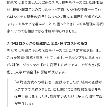
問題ではありません。CCSFのスキル標準をベースにした評価設
計、職種・職掌ごとのスキルセット定義、人材像の整備——これ
らはシステム開発の知見とはまったく異なる専門性が求められ
ます。スキルナビを選んだことで、困ったときにスキル管理の専門
家へいつでも相談できる体制が得られました。
② 評価ロジックの複雑さと、変更・保守コストの高さ
弊社では習得スキルの個数をベースにした判定方式を採用し、
これを昇給・昇格と連動させています。一見シンプルに見えます
が、評価ロジックをわずかに変更するだけでスコアが大きく変
動し、人事評価全体に影響が及びます。
「平均値方式への移行を一度試みましたが、結果の変動が
大きすぎて見送りました。自社開発でこの複雑なモデルを
保守し続けるとしたら、制度変更のたびに多大な開発工数
が発生します」