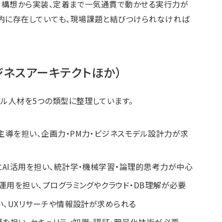
し、構想から実装、定着まで一気通貫で動かせる実行力が
社内に存在していても、現場課題と結びつけられなければ
ジネスアーキテクトほか）
タル人材を5つの類型に整理しています。
主導を担い、企画力・PM力・ビジネスモデル設計力が求
とAI活用を担い、統計学・機械学習・論理的思考力が中心
・運用を担い、プログラミングやクラウド・DB理解が必要
担い、UXリサーチや情報設計が求められる
護を担い、セキュリティ知識・認証・暗号化技術が必要