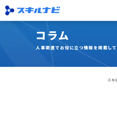
コラム
機能一覧
ISO運用
収集・一元管理
スキル管理
資格管理
従業員活用
研修・試験
分析
人事関連でお役に立つ情報を掲載して
スキ