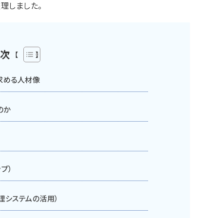
理しました。
次
求める人材像
のか
プ）
理システムの活用）