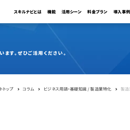
スキルナビとは
機能
活用シーン
料金プラン
導入事
管理機能
・活用
キャリアモデル
組織の可視化
異動シミュレーション
従業員検索
います。ぜひご活用ください。
トトップ
コラム
ビジネス用語・基礎知識
製造業特化
製造