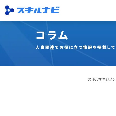
コラム
機能一覧
ISO運用
収集・一元管理
スキル管理
資格管理
従業員活用
研修・試験
分析
人事関連でお役に立つ情報を掲載して
スキルマネジメン