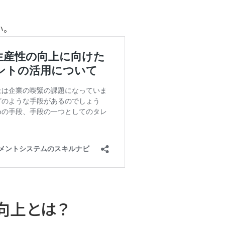
い。
向上とは？