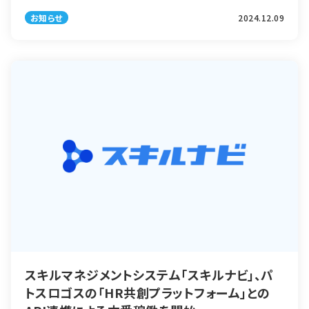
記の通り、移転することとなりましたのでご案内申し上げます。 今後と
お知らせ
2024.12.09
も、変わらぬお引き立てを […]
スキルマネジメントシステム「スキルナビ」、パ
トスロゴスの「HR共創プラットフォーム」との