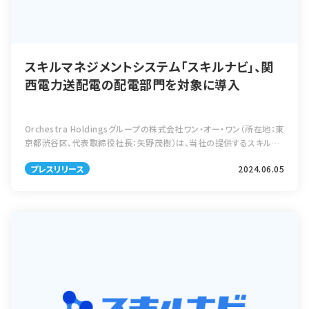
スキルマネジメントシステム「スキルナビ」、関
西電力送配電の配電部門を対象に導入
Orchestra Holdingsグループの株式会社ワン・オー・ワン（所在地：東
京都渋谷区、代表取締役社長：矢野茂樹）は、当社の提供するスキルマ
ネジメントシステム「スキルナビ」が、関西電力送配電株式会社（所在
プレスリリース
2024.06.05
地：大阪府 […]