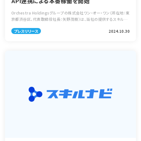
API連携による本番稼働を開始
Orchestra Holdingsグループの株式会社ワン・オー・ワン（所在地：東
京都渋谷区、代表取締役社長：矢野茂樹）は、当社の提供するスキルマ
ネジメントシステム「スキルナビ」が、株式会社パトスロゴス（本社：東京
プレスリリース
2024.10.30
都品川 […]