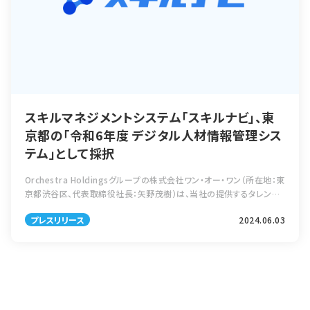
スキルマネジメントシステム「スキルナビ」、東
京都の「令和6年度 デジタル人材情報管理シス
テム」として採択
Orchestra Holdingsグループの株式会社ワン・オー・ワン（所在地：東
京都渋谷区、代表取締役社長：矢野茂樹）は、当社の提供するタレント
マネジメントシステム「スキルナビ」が、東京都（知事：小池 百合子）の
プレスリリース
2024.06.03
「令和 […]