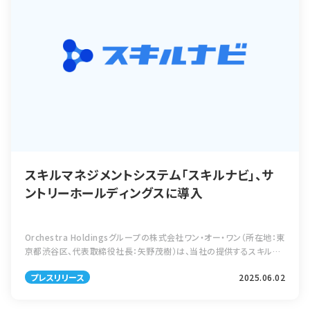
スキルマネジメントシステム「スキルナビ」、サ
ントリーホールディングスに導入
Orchestra Holdingsグループの株式会社ワン・オー・ワン（所在地：東
京都渋谷区、代表取締役社長：矢野茂樹）は、当社の提供するスキルマ
ネジメントシステム「スキルナビ」が、サントリーホールディングス株式
プレスリリース
2025.06.02
会社（所 […]