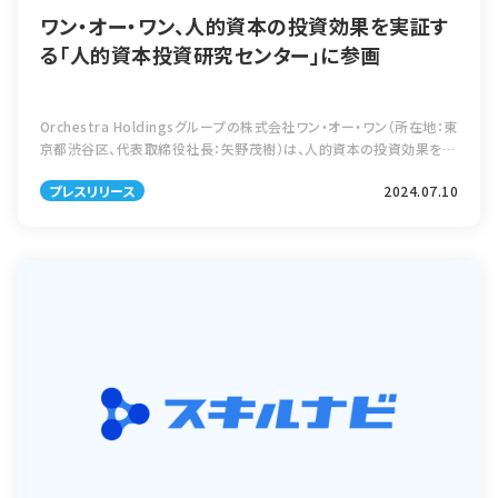
ワン・オー・ワン、人的資本の投資効果を実証す
る「人的資本投資研究センター」に参画
Orchestra Holdingsグループの株式会社ワン・オー・ワン（所在地：東
京都渋谷区、代表取締役社長：矢野茂樹）は、人的資本の投資効果を実
証する「人的資本投資研究センター」に参画したことをお知らせいたし
プレスリリース
2024.07.10
ます。 ■ […]