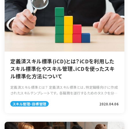
定義済スキル標準(iCD)とは？iCDを利用した
スキル標準化やスキル管理、iCDを使ったスキ
ル標準化方法について
定義済スキル標準とは？ 定義済スキル標準とは、特定職種向けに作成
されたスキルテンプレートです。 各職務を遂行するためのタスクを分析
し文書化している企業は、それほど多くはありません。このような企業
スキル管理・目標管理
2020.04.06
がスキル定義を標準化するた […]