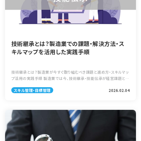
技術継承とは？製造業での課題・解決方法・ス
キルマップを活用した実践手順
技術継承とは？製造業が今すぐ取り組むべき課題と進め方・スキルマッ
プ活用の実践手順 製造業では今、技術継承・技能伝承が経営課題とし
て強く意識されるようになっています。ベテラン技術者の高齢化や人手
スキル管理・目標管理
2026.02.04
不足が進むなか、長年培ってき […]