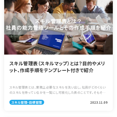
スキル管理表（スキルマップ）とは？目的やメリ
ット、作成手順をテンプレート付きで紹介
スキル管理表とは、業務上必要なスキルを洗い出し、社員がどのくらい
のスキルを持っているかを一覧にし可視化した表のことです。そもそも
スキル管理表とは何なのか、そして導入する目的や詳しい手順を、本記
スキル管理・目標管理
2023.11.09
事では紹介いたします。 また […]