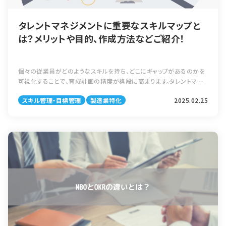
タレントマネジメントに重要なスキルマップと
は？メリットや目的、作成方法などご紹介！
個々の従業員がどのようなスキルを持ち、どこにギャップがあるのかを
可視化することで、育成計画の精度が格段に高まります。タレントマネ
ジメントとスキルマップの関係、スキルマップの目的、作成手順、活用
スキル管理・目標管理
製造業特化
2025.02.25
法、導入時の注意点までを体系的に解説します。