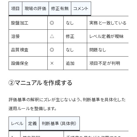
項目
現場の評価
修正有無
コメント
旋盤加工
◎
なし
実務と一致している
溶接
△
修正
レベル定義が曖昧
品質検査
◎
なし
問題なし
設備保全
×
追加
項目不足が判明
②マニュアルを作成する
評価基準の解釈にズレが生じないよう、判断基準を具体化した
運用ルールを整備します。
レベル
定義
判断基準（具体例）