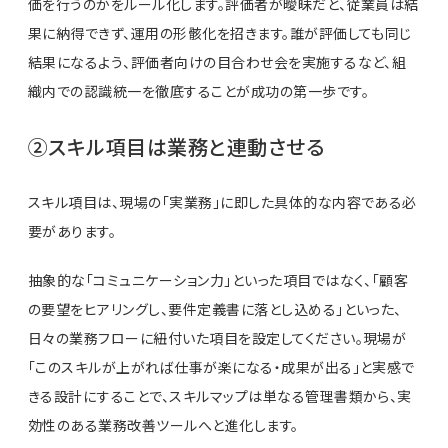
価を行うのかをルール化します。評価者が曖昧だと、従業員は結
果に納得できず、運用の形骸化を招きます。誰が評価しても同じ
結果になるよう、評価者向けの目合わせ会を実施するなど、組
織内での認識統一を徹底することが成功の第一歩です。
②スキル項目は業務と連動させる
スキル項目は、現場の「実業務」に即した具体的な内容である必
要があります。
抽象的な「コミュニケーション力」といった項目ではなく、「顧客
の要望をヒアリングし、要件定義書に落とし込める」といった、
日々の業務フローに紐付いた項目を設定してください。現場が
「このスキルが上がれば仕事が楽になる・成果が出る」と実感で
きる設計にすることで、スキルマップは単なる管理書類から、実
効性のある業務改善ツールへと進化します。