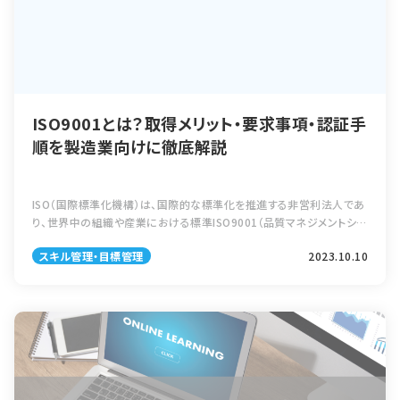
ISO9001とは？取得メリット・要求事項・認証手
順を製造業向けに徹底解説
ISO（国際標準化機構）は、国際的な標準化を推進する非営利法人であ
り、世界中の組織や産業における標準ISO9001（品質マネジメントシス
テム）は、国際標準化機構（ISO）が定める品質管理の国際規格です。取
スキル管理・目標管理
2023.10.10
引先からの取得要 […]