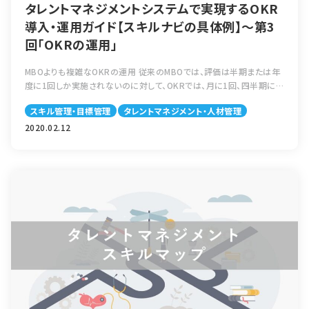
タレントマネジメントシステムで実現するOKR
導入・運用ガイド【スキルナビの具体例】～第3
回「OKRの運用」
MBOよりも複雑なOKRの運用 従来のMBOでは、評価は半期または年
度に1回しか実施されないのに対して、OKRでは、月に1回、四半期に1
回というように頻繁に進捗確認と評価が行われます。 つまり、MBOと
スキル管理・目標管理
タレントマネジメント・人材管理
は違い、OKRでの […]
2020.02.12