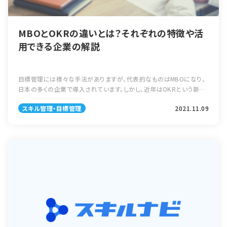
MBOとOKRの違いとは？それぞれの特徴や活
用できる企業の解説
目標管理には様々な手法がありますが、代表的なものはMBOになり、
日本の多くの企業で導入されています。しかし、近年はOKRという新し
い目標管理手法が編み出され、googleをはじめとする企業で導入さ
スキル管理・目標管理
2021.11.09
れつつあります。ここでは […]