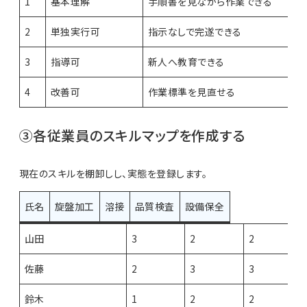
1
基本理解
手順書を見ながら作業できる
2
単独実行可
指示なしで完遂できる
3
指導可
新人へ教育できる
4
改善可
作業標準を見直せる
③各従業員のスキルマップを作成する
現在のスキルを棚卸しし、実態を登録します。
氏名
旋盤加工
溶接
品質検査
設備保全
山田
3
2
2
佐藤
2
3
3
鈴木
1
2
2