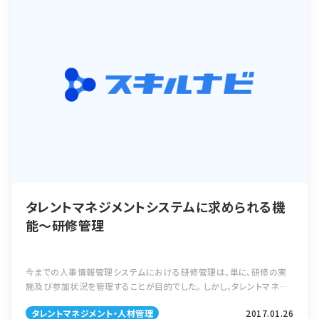
タレントマネジメントシステムに求められる機
能～研修管理
今までの人事情報管理システムにおける研修管理は、単に、研修の実
施及び参加状況を管理することが目的でした。 しかし、タレントマネジ
メントシステムにおける研修管理は、研修を社員のタレント(スキル)を
タレントマネジメント・人材管理
2017.01.26
向上させるために会社が提供 […]