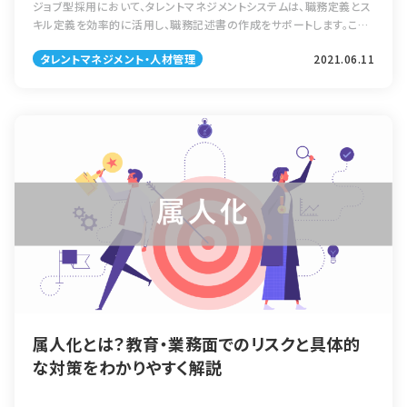
ジョブ型採用において、タレントマネジメントシステムは、職務定義とス
キル定義を効率的に活用し、職務記述書の作成をサポートします。これ
により、求人情報と社員データの整合性を保ちながら、採用プロセスを
タレントマネジメント・人材管理
2021.06.11
円滑に進めることが可能となります。
属人化とは？教育・業務面でのリスクと具体的
な対策をわかりやすく解説