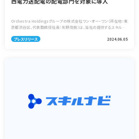
西電力送配電の配電部門を対象に導入
Orchestra Holdingsグループの株式会社ワン・オー・ワン（所在地：東
京都渋谷区、代表取締役社長：矢野茂樹）は、当社の提供するスキルマ
ネジメントシステム「スキルナビ」が、関西電力送配電株式会社（所在
プレスリリース
2024.06.05
地：大阪府 […]