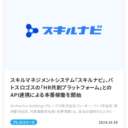
スキルマネジメントシステム「スキルナビ」、パ
トスロゴスの「HR共創プラットフォーム」との
API連携による本番稼働を開始
Orchestra Holdingsグループの株式会社ワン・オー・ワン（所在地：東
京都渋谷区、代表取締役社長：矢野茂樹）は、当社の提供するスキルマ
ネジメントシステム「スキルナビ」が、株式会社パトスロゴス（本社：東京
プレスリリース
2024.10.30
都品川 […]