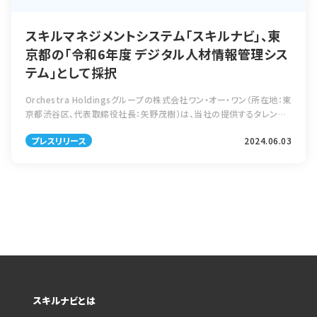
スキルマネジメントシステム「スキルナビ」、東
京都の「令和6年度 デジタル人材情報管理シス
テム」として採択
Orchestra Holdingsグループの株式会社ワン・オー・ワン（所在地：東
京都渋谷区、代表取締役社長：矢野茂樹）は、当社の提供するタレント
マネジメントシステム「スキルナビ」が、東京都（知事：小池 百合子）の
プレスリリース
2024.06.03
「令和 […]
スキルナビとは