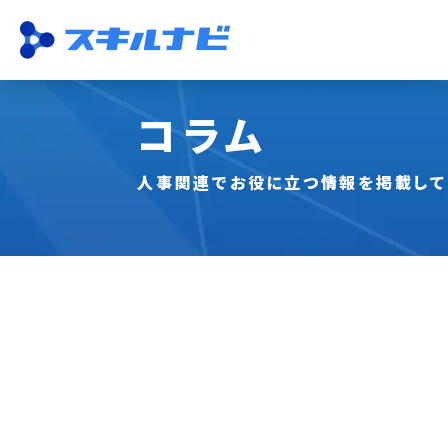
コラム
機能一覧
ISO運用
収集・一元管理
スキル管理
資格管理
従業員活用
研修・試験
分析
人事関連でお役に立つ情報を掲載して