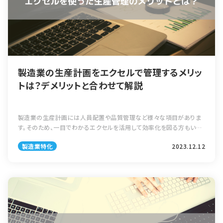
製造業の生産計画をエクセルで管理するメリッ
トは？デメリットと合わせて解説
製造業の生産計画には人員配置や品質管理など様々な項目がありま
す。そのため、一目でわかるエクセルを活用して効率化を図る方もいる
はずです。 とはいえ、そのような管理は本当に生産性が高いのでしょう
製造業特化
2023.12.12
か。そこで今回は製造業における […]