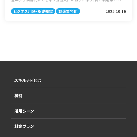
ては人材不足が大きな課題となっており、効率的かつ安定した生産体
ビジネス用語・基礎知識
製造業特化
2025.10.16
制を構築することが重要です。
一方で、製造業の生産性向上はなかなか進まないケースも多くあり、注
意すべきポイントがいくつもあります。
本コラムでは、製造業における生産性向上の目的や課題、具体的な取
り組み方を解説します。
スキルナビとは
機能
活用シーン
料金プラン