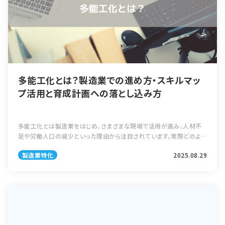
多能工化とは？製造業での進め方・スキルマッ
プ活用と育成計画への落とし込み方
多能工化とは製造業をはじめ、さまざまな現場で活用が進み、人材不
足や労働人口の減少といった理由から注目されています。実際どのよう
な取り組みなのか、メリット・デメリット、導入時に失敗しないための進
製造業特化
2025.08.29
め方を解説します。