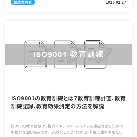
製造業特化
2026.02.27
造業DX人材育成 […]
ISO9001の教育訓練とは？教育訓練計画、教育
訓練記録、教育効果測定の方法を解説
ISO9001教育訓練は、品質マネジメントシステムを機能させるための
中核的な取り組みです。 ISO9001では「力量」が明確に要求事項として