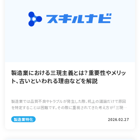
製造業における三現主義とは？重要性やメリッ
ト、古いといわれる理由などを解説
製造業では品質不良やトラブルが発生した際、机上の議論だけで原因
を特定することは困難です。その際に重視されてきた考え方が「三現主
義」です。 本記事では、三現主義の意味や重要性、古いといわれる理
製造業特化
2026.02.27
由、メリット・デメリット、さら […]