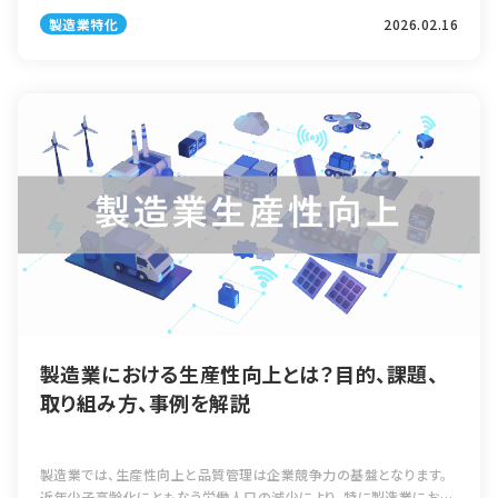
規定されており、単なる研修実施ではなく、必要な能力を定義し、計画
製造業特化
2026.02.16
的に育成し、その […]
製造業における生産性向上とは？目的、課題、
取り組み方、事例を解説
製造業では、生産性向上と品質管理は企業競争力の基盤となります。
近年少子高齢化にともなう労働人口の減少により、特に製造業におい