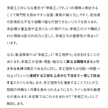
多能工と対になる概念が「単能工」です。1つの業務に専従する
ことで専門性を高めやすい反面、業務が属人化しやすく、担当者
の突発的な不在や退職で誰も代替できないリスクを抱えます。
多品種少量生産が主流となった現代では、単能工だけで構成さ
れた現場は変化対応力に乏しく、多能工化の重要性が高まって
います。
なお、製造現場では「多能工」と「多工程持ち」を区別することが
あります。多能工が溶接・検査・組立など
異なる職種をまたいで
スキルを持つ
概念であるのに対し、多工程持ちは切削→研磨→
仕上げといった
連続する工程を上流から下流まで一貫して担当
する
スタイルを指します。多工程持ちを推進することで1人が工
程間の待機なく作業を進められるようになり、ライン全体の最適
化が進みます。本記事ではこれらをあわせて「多能工化」として
解説します。