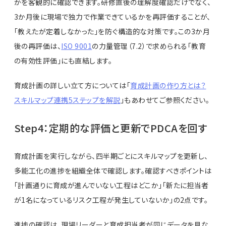
かを客観的に確認できます。研修直後の理解度確認だけでなく、
3か月後に現場で独力で作業できているかを再評価することが、
「教えたが定着しなかった」を防ぐ構造的な対策です。この3か月
後の再評価は、
ISO 9001
の力量管理（7.2）で求められる「教育
の有効性評価」にも直結します。
育成計画の詳しい立て方については「
育成計画の作り方とは？
スキルマップ連携5ステップを解説
」もあわせてご参照ください。
Step4：定期的な評価と更新でPDCAを回す
育成計画を実行しながら、四半期ごとにスキルマップを更新し、
多能工化の進捗を組織全体で確認します。確認すべきポイントは
「計画通りに育成が進んでいない工程はどこか」「新たに担当者
が1名になっているリスク工程が発生していないか」の2点です。
進捗の確認は、現場リーダーと育成担当者が同じデータを見な