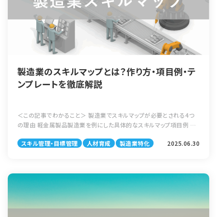
製造業のスキルマップとは？作り方・項目例・テ
ンプレートを徹底解説
＜この記事でわかること＞ 製造業でスキルマップが必要とされる4つ
の理由 軽金属製品製造業を例にした具体的なスキルマップ項目例 ス
キルマップの作成手順（目的設定→スキル洗い出し→評価基準設定→
スキル管理・目標管理
人材育成
製造業特化
2025.06.30
フォーマット化→運用） スキル […]