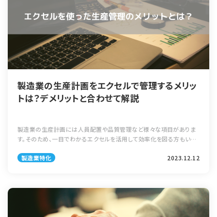
製造業の生産計画をエクセルで管理するメリッ
トは？デメリットと合わせて解説
製造業の生産計画には人員配置や品質管理など様々な項目がありま
す。そのため、一目でわかるエクセルを活用して効率化を図る方もいる
はずです。 とはいえ、そのような管理は本当に生産性が高いのでしょう
製造業特化
2023.12.12
か。そこで今回は製造業における […]