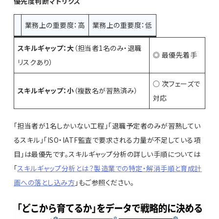
優先度判断マトリクス
業務上の重要度：高
業務上の重要度：低
スキルギャップ：大
（担当者1名のみ・退職
△
◎ 最優先着手
リスクあり）
込
○ 次フェーズで
スキルギャップ：小
（複数名が習熟済み）
×
対応
「担当者が1名しかいない工程」「退職予定者のみが習熟してい
るスキル」「ISO・IATF監査で要求される力量が不足している項
目」は最優先です。スキルギャップ分析の詳しい手順については
「
スキルギャップ分析とは？製造業での特定・解消手順と育成計
画への落とし込み方
」もご参照ください。