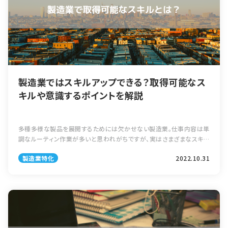
製造業ではスキルアップできる？取得可能なス
キルや意識するポイントを解説
多種多様な製品を展開するためには欠かせない製造業。仕事内容は単
調なルーティン作業が多いと思われがちですが、実はさまざまなスキル
を獲得できるのはご存じでしょうか。 製造業で身につくスキルは現場だ
製造業特化
2022.10.31
けでなく、さまざまな場面で役 […]