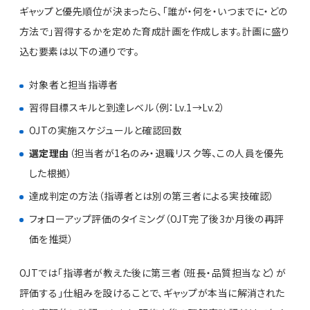
ギャップと優先順位が決まったら、「誰が・何を・いつまでに・どの
方法で」習得するかを定めた育成計画を作成します。計画に盛り
込む要素は以下の通りです。
対象者と担当指導者
習得目標スキルと到達レベル（例：Lv.1→Lv.2）
OJTの実施スケジュールと確認回数
選定理由
（担当者が1名のみ・退職リスク等、この人員を優先
した根拠）
達成判定の方法（指導者とは別の第三者による実技確認）
フォローアップ評価のタイミング（OJT完了後3か月後の再評
価を推奨）
OJTでは「指導者が教えた後に第三者（班長・品質担当など）が
評価する」仕組みを設けることで、ギャップが本当に解消された