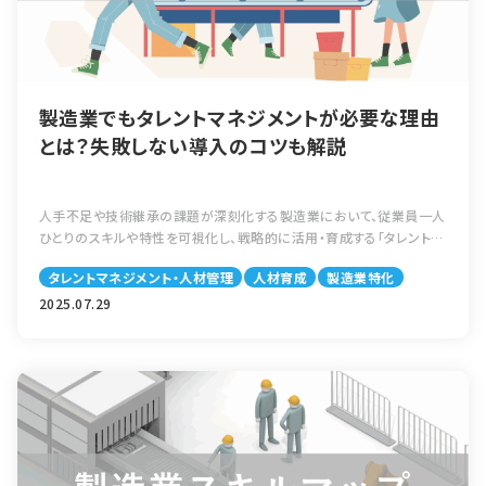
製造業でもタレントマネジメントが必要な理由
とは？失敗しない導入のコツも解説
人手不足や技術継承の課題が深刻化する製造業において、従業員一人
ひとりのスキルや特性を可視化し、戦略的に活用・育成する「タレントマ
ネジメント」の重要性が高まっています。
タレントマネジメント・人材管理
人材育成
製造業特化
従来の経験と勘に頼る人材配置や育成方法では限界がある中、タレン
トマネジメントは組織力を強化し、変化に強い現場づくりを支える有効
2025.07.29
な手段です。
本記事では、製造業におけるタレントマネジメントが必要な理由や導
入のポイント、失敗しないためのコツをわかりやすく解説します。