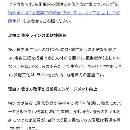
は不可欠です。技術継承の課題と具体的な対策については「
技
術継承とは？製造業での課題・方法・スキルマップを活用した実
践手順
」もあわせてご参照ください。
理由2：生産ラインの柔軟性確保
多品種少量生産への対応や、欠員・繁忙期への柔軟な対処に
は、複数工程を担当できる人材が必要です。担当者が1名しかい
ない工程は、その1名の不在だけで生産が止まるリスクを抱えま
す。多能工化は「ラインを止めない」組織力の基盤です。
理由3：働き方改革と従業員エンゲージメント向上
特定の従業員に業務負荷が集中する状況を解消し、相互にカバ
ーできる体制は残業削減にも直結します。また、複数のスキルを
身につけた従業員が、自分の成長を実感できる環境は職場定着
にも寄与します。