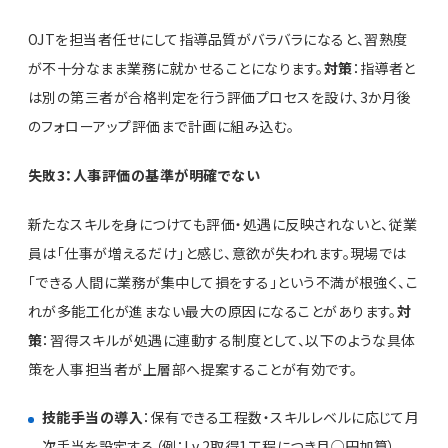
OJTを担当者任せにして指導品質がバラバラになると、習熟度
が不十分なまま業務に就かせることになります。
対策
：指導者と
は別の第三者が合格判定を行う評価プロセスを設け、3か月後
のフォローアップ評価まで計画に組み込む。
失敗3：人事評価の基準が明確でない
新たなスキルを身につけても評価・処遇に反映されないと、従業
員は「仕事が増えるだけ」と感じ、意欲が失われます。現場では
「できる人間に業務が集中して損をする」という不満が根強く、こ
れが多能工化が進まない最大の原因になることがあります。
対
策
：習得スキルが処遇に連動する制度として、以下のような具体
策を人事担当者が上層部へ提案することが有効です。
技能手当の導入
：保有できる工程数・スキルレベルに応じて月
次手当を設定する（例：Lv.2取得1工程につき月○円加算）