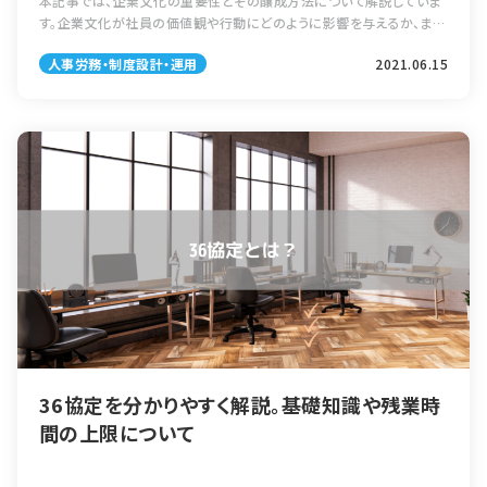
本記事では、企業文化の重要性とその醸成方法について解説していま
す。企業文化が社員の価値観や行動にどのように影響を与えるか、また
それを組織内でどのように根付かせるかを具体的に紹介。さらに、企業
人事労務・制度設計・運用
2021.06.15
文化を評価制度や採用基準に組み込む方法や、タレントマネジメントシ
ステムを活用することで、文化の浸透を促進する方法も提案します。
36協定を分かりやすく解説。基礎知識や残業時
間の上限について