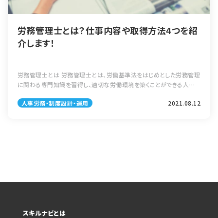
労務管理士とは？仕事内容や取得方法4つを紹
介します！
労務管理士とは 労務管理士とは、労働基準法をはじめとした労務管理
に関わる専門知識を習得し、適切な労働環境を築くことができる人材
を育成することを目的とした民間資格のことを言います。この資格は、
人事労務・制度設計・運用
2021.08.12
一般社団法人日本人材育成協会と […]
スキルナビとは