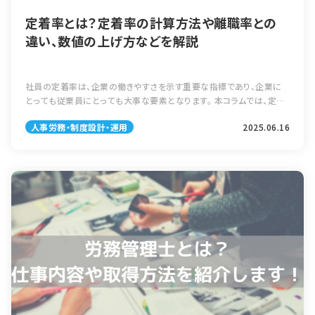
定着率とは？定着率の計算方法や離職率との
違い、数値の上げ方などを解説
社員の定着率は、企業の働きやすさを示す重要な指標であり、企業に
とっても従業員にとっても大事な要素となります。 本コラムでは、定着
率の基本的な定義や計算方法、離職率との違い、そして定着率を向上
人事労務・制度設計・運用
2025.06.16
させるための具体的な取り組みに […]