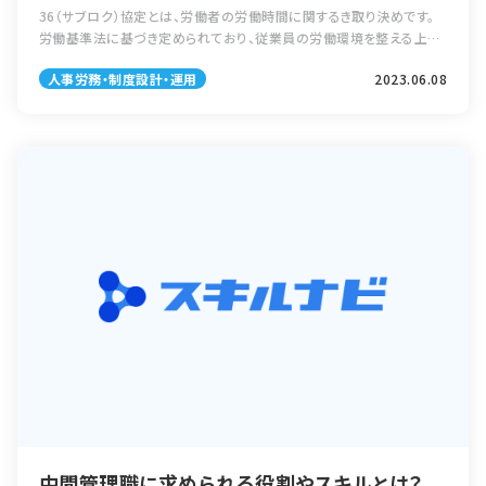
36（サブロク）協定とは、労働者の労働時間に関するき取り決めです。
労働基準法に基づき定められており、従業員の労働環境を整える上で
も重要なもので、正しい手続きを行わないと企業は罰則を科される恐
人事労務・制度設計・運用
2023.06.08
れもあります。 本記事では36 […]
中間管理職に求められる役割やスキルとは？