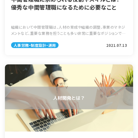
優秀な中間管理職になるために必要なこと
組織において中間管理職は、人材の育成や組織の調整、事業のマネジ
メントなど、重要な業務を担うことも多い非常に重要なポジションで
す。では、優秀な中間管理職とはどのようなスキルや能力を持っている
人事労務・制度設計・運用
2021.07.13
のでしょうか。ここでは、中間管理 […]