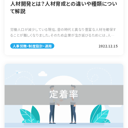
人材開発とは？人材育成との違いや種類につい
て解説
労働人口が減少している現在、昔の時代と異なり豊富な人材を確保す
ることが難しくなりました。そのため企業が生き延びるためには、人材
の「量」ではなく「質」が求められています。今回紹介する「人材開発」は、
人事労務・制度設計・運用
2022.12.15
社員の質を高めるためには […]